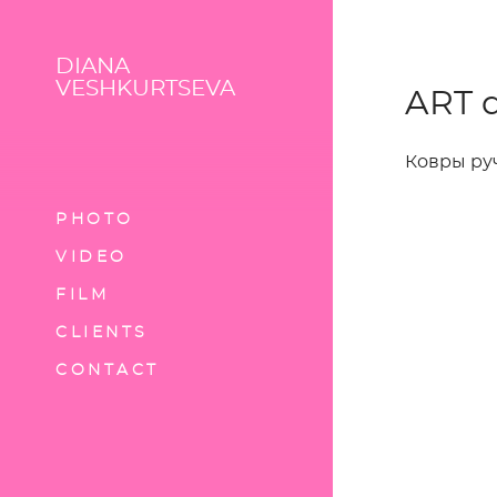
DIANA
VESHKURTSEVA
ART 
Ковры ру
PHOTO
VIDEO
FILM
CLIENTS
CONTACT